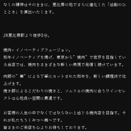
なしの精神はそのままに、恵比寿の地でさらに進化した「感動のひ
ととき」を演出いたします。
JR恵比寿駅より徒歩3分。
焼肉×イノベーティブフュージョン。
和牛イノベーティブを掲げ、東京から”焼肉”で世界を目指してい
る当店では、
焼肉をさまざまな新しい表現で発信し続けています。
肉師の”業”による丁寧にカットされた和牛を、新しい調理法で仕
上げます。
焼き師によるこだわりの焼きと、ソムリエの焼肉に合うワインセレ
クトは心地良い空間に最適です。
お客様の人生の中でなくてはならないと感じる焼肉店を目指す。そ
れが私たちうしみつ～犇～です。
皆さまのご来店を心よりお待ちしております。