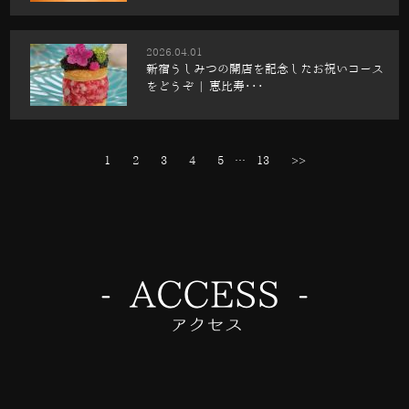
2026.04.01
新宿うしみつの開店を記念したお祝いコース
をどうぞ | 恵比寿･･･
1
2
3
4
5
…
13
>>