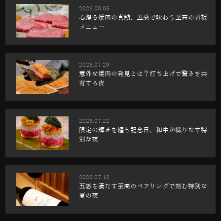
2026.08.05
心躍る焼肉の真髄、五感で味わう至高の看板
メニュー
2026.07.29
意外な焼肉の発見とは？打ち上げで驚きを共
有する夜
2026.07.22
限定の輝きを纏う記念日、和牛が織りなす特
別な夜
2026.07.15
五感を満たす至高のペアリングで刻む特別な
夏の夜