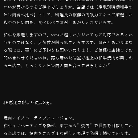
わいが異なるのをご存じでしょうか。当店では【産地別特撰和牛の
ヒレ肉食べ比べ】として、料理長の抜群の肉眼力によって厳選した
和牛のヒレ肉を、食べ比べでお召しあがりいただけます。
和牛を厳選しますので、いつお越しいただいてもご対応できるとい
うものではなく、入荷数が限られていますので、お召しあがりにな
る際には、事前にご予約をお願いいたします。ご気軽に店舗までお
問い合わせくださいね。落ち着いた個室で極上の和牛焼肉が楽しめ
る当店で、じっくりとヒレ肉と向き合ってみませんか？
JR恵比寿駅より徒歩3分。
焼肉×イノベーティブフュージョン。
和牛イノベーティブを掲げ、東京から”焼肉”で世界を目指してい
る当店では、
焼肉をさまざまな新しい表現で発信し続けています。