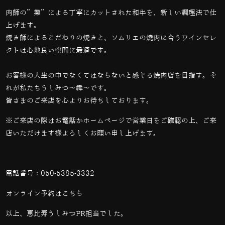
肉師の”業”による丁寧にカットされた和牛を、新しい調理法で仕
上げます。
焼き師によるこだわりの焼きと、ソムリエの焼肉に合うワインセレ
クトは心地良い空間に最適です。
お客様の人生の中でなくてはならないと感じる焼肉店を目指す。そ
れが私たちうしみつ～犇～です。
皆さまのご来店を心よりお待ちしております。
※ご来店の際はお電話かホームページで営業日をご確認の上、ご来
店いただけます様よろしくお願い申し上げます。
電話番号：
050-5385-3332
オンライン予約は
こちら
以上、恵比寿うしみつPR担当でした。