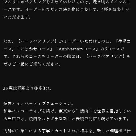
ソムリエがペアリングをさせていただくのは、焼き物のメインのコ
ースです。オーダーいただいた焼き物に合わせて、
4
杯をお楽しみ
いただきます。
なお、【ハーフペアリング】がオーダーいただけるのは、「牛極コ
ース」「おまかせコース」「
Anniversary
コース」の
3
コースで
す。これらのコースをオーダーの際には、【ハーフペアリング】も
ぜひご一緒にご堪能ください。
JR恵比寿駅より徒歩3分。
焼肉×イノベーティブフュージョン。
和牛イノベーティブを掲げ、東京から”焼肉”で世界を目指してい
る当店では、
焼肉をさまざまな新しい表現で発信し続けています。
肉師の”業”による丁寧にカットされた和牛を、新しい調理法で仕