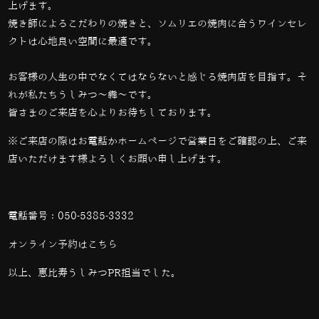
上げます。
焼き師によるこだわりの焼きと、ソムリエの焼肉に合うワインセレ
クトは心地良い空間に最適です。
お客様の人生の中でなくてはならないと感じる焼肉店を目指す。そ
れが私たちうしみつ～犇～です。
皆さまのご来店を心よりお待ちしております。
※ご来店の際はお電話かホームページで営業日をご確認の上、ご来
店いただけます様よろしくお願い申し上げます。
電話番号：
050-5385-3332
オンライン予約は
こちら
以上、恵比寿うしみつPR担当でした。