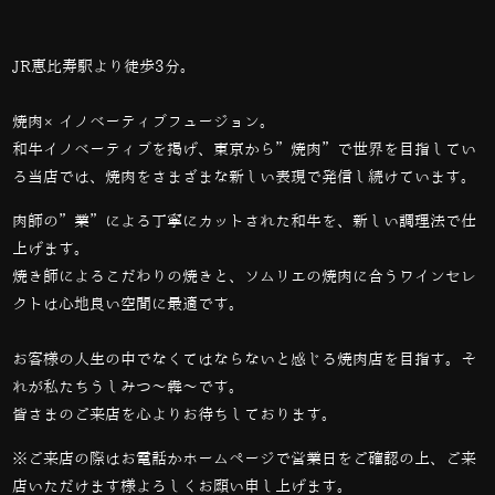
JR恵比寿駅より徒歩3分。
焼肉×イノベーティブフュージョン。
和牛イノベーティブを掲げ、東京から”焼肉”で世界を目指してい
る当店では、
焼肉をさまざまな新しい表現で発信し続けています。
肉師の”業”による丁寧にカットされた和牛を、新しい調理法で仕
上げます。
焼き師によるこだわりの焼きと、ソムリエの焼肉に合うワインセレ
クトは心地良い空間に最適です。
お客様の人生の中でなくてはならないと感じる焼肉店を目指す。そ
れが私たちうしみつ～犇～です。
皆さまのご来店を心よりお待ちしております。
※ご来店の際はお電話かホームページで営業日をご確認の上、ご来
店いただけます様よろしくお願い申し上げます。