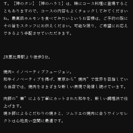
す。【神のタン】【神のハラミ】は、稀にコース料理に登場するこ
ともありますので、コースの内容もよくチェックしてみてください
ね。最高級ホルモンを食べてみたいというお客様は、ご予約の際に
その旨をスタッフにお伝えください。可能な限り、ご希望にお応え
できるよう手配させていただきます。
JR恵比寿駅より徒歩3分。
焼肉×イノベーティブフュージョン。
和牛イノベーティブを掲げ、東京から”焼肉”で世界を目指してい
る当店では、
焼肉をさまざまな新しい表現で発信し続けています。
肉師の”業”による丁寧にカットされた和牛を、新しい調理法で仕
上げます。
焼き師によるこだわりの焼きと、ソムリエの焼肉に合うワインセレ
クトは心地良い空間に最適です。