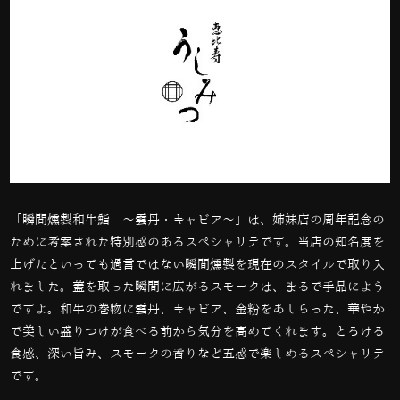
「
瞬間燻製和牛鮨 〜雲丹・キャビア〜」は、姉妹店の周年記念の
ために考案された特別感のあるスペシャリテです。当店の知名度を
上げたといっても過言ではない瞬間燻製を現在のスタイルで取り入
れました。蓋を取った瞬間に広がるスモークは、まるで手品によう
ですよ。和牛の巻物に雲丹、キャビア、金粉をあしらった、華やか
で美しい盛りつけが食べる前から気分を高めてくれます。とろける
食感、深い旨み、スモークの香りなど五感で楽しめるスペシャリテ
です。