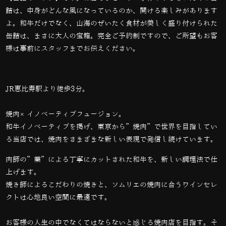
詰は、中身がどんな風になっているのか、開ける楽しみがあります
よ。和牛だけでなく、山海のぜいたく食材が美しく盛り付けられた
缶詰は、まさに大人の宝箱。完全ご予約制ですので、ご所望もお客
様は事前にスタッフまでお伝えください。
JR恵比寿駅より徒歩3分。
焼肉×イノベーティブフュージョン。
和牛イノベーティブを掲げ、東京から”焼肉”で世界を目指してい
る当店では、
焼肉をさまざまな新しい表現で発信し続けています。
肉師の”業”による丁寧にカットされた和牛を、新しい調理法で仕
上げます。
焼き師によるこだわりの焼きと、ソムリエの焼肉に合うワインセレ
クトは心地良い空間に最適です。
お客様の人生の中でなくてはならないと感じる焼肉店を目指す。そ