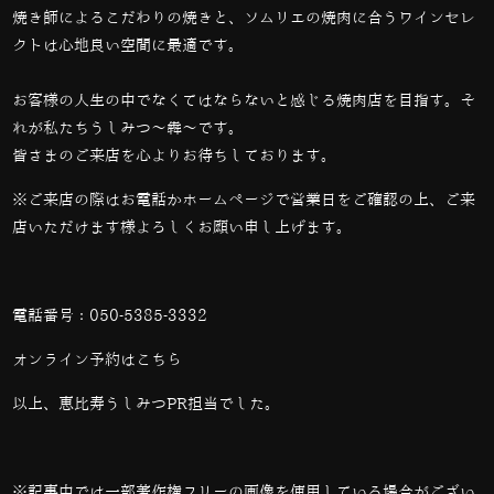
焼き師によるこだわりの焼きと、ソムリエの焼肉に合うワインセレ
クトは心地良い空間に最適です。
お客様の人生の中でなくてはならないと感じる焼肉店を目指す。そ
れが私たちうしみつ～犇～です。
皆さまのご来店を心よりお待ちしております。
※ご来店の際はお電話かホームページで営業日をご確認の上、ご来
店いただけます様よろしくお願い申し上げます。
電話番号：
050-5385-3332
オンライン予約は
こちら
以上、恵比寿うしみつPR担当でした。
※記事中では一部著作権フリーの画像を使用している場合がござい