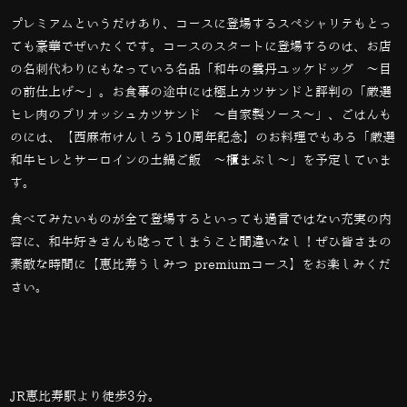
プレミアムというだけあり、コースに登場するスペシャリテもとっ
ても豪華でぜいたくです。コースのスタートに登場するのは、お店
の名刺代わりにもなっている名品「
和牛の雲丹ユッケドッグ ～目
の前仕上げ～」。お食事の途中には極上カツサンドと評判の「厳選
ヒレ肉のブリオッシュカツサンド 〜自家製ソース〜」、ごはんも
のには、【西麻布けんしろう10周年記念】のお料理でもある「厳選
和牛ヒレとサーロインの土鍋ご飯 〜櫃まぶし〜」を予定していま
す。
食べてみたいものが全て登場するといっても過言ではない充実の内
容に、和牛好きさんも唸ってしまうこと間違いなし！ぜひ皆さまの
素敵な時間に【恵比寿うしみつ premiumコース】をお楽しみくだ
さい。
JR恵比寿駅より徒歩3分。