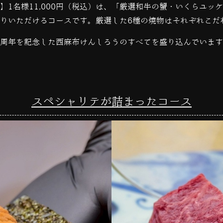
】
1
名様
11,000
円（税込）は、「厳選和牛の蟹・いくらユッケ
りいただけるコースです。厳選した
6
種の焼物はそれぞれこだ
周年を記念した西麻布けんしろうのすべてを盛り込んでいます
スペシャリテが詰まったコース