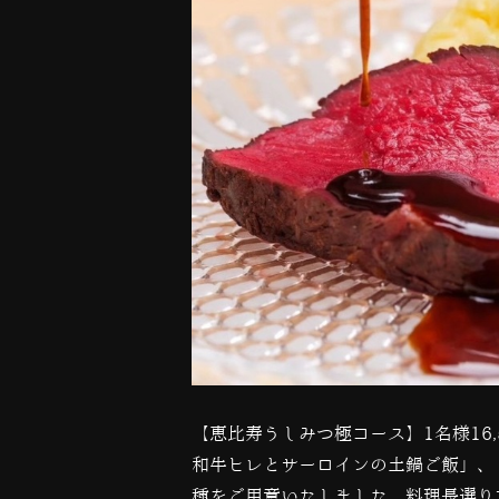
【恵比寿うしみつ極コース】
1
名様
16
和牛ヒレとサーロインの土鍋ご飯」、
種をご用意いたしました。料理長選り