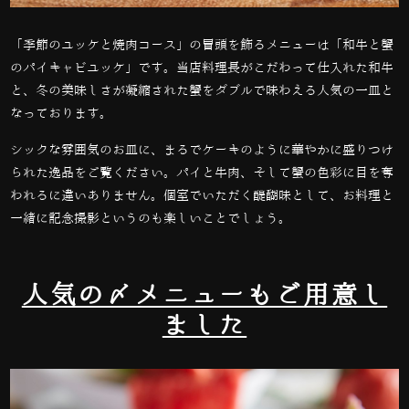
「季節のユッケと焼肉コース」の冒頭を飾るメニューは「和牛と蟹
のパイキャビユッケ」です。当店料理長がこだわって仕入れた和牛
と、冬の美味しさが凝縮された蟹をダブルで味わえる人気の一皿と
なっております。
シックな雰囲気のお皿に、まるでケーキのように華やかに盛りつけ
られた逸品をご覧ください。パイと牛肉、そして蟹の色彩に目を奪
われるに違いありません。個室でいただく醍醐味として、お料理と
一緒に記念撮影というのも楽しいことでしょう。
人気の〆メニューもご用意し
ました