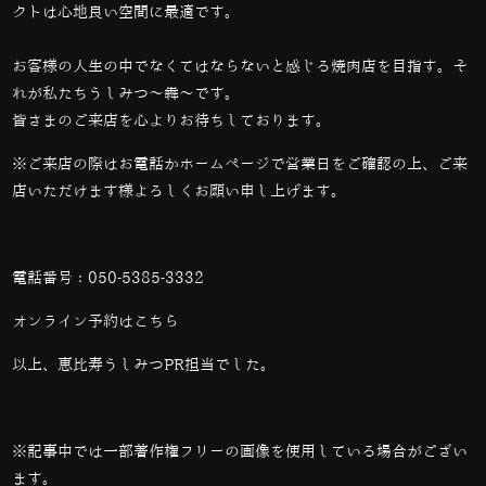
クトは心地良い空間に最適です。
お客様の人生の中でなくてはならないと感じる焼肉店を目指す。そ
れが私たちうしみつ～犇～です。
皆さまのご来店を心よりお待ちしております。
※ご来店の際はお電話かホームページで営業日をご確認の上、ご来
店いただけます様よろしくお願い申し上げます。
電話番号：
050-5385-3332
オンライン予約は
こちら
以上、恵比寿うしみつPR担当でした。
※記事中では一部著作権フリーの画像を使用している場合がござい
ます。