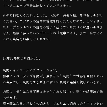
したメニューを存分に味わっていただけます。
〆のお料理もこだわりました。人気の「海苔冷麺」をお召しあがり
ください。アツアツの焼肉に舌鼓を打ったあとなので、ヒンヤリし
たスープとツルツルの麺を心地よく感じていただけるに違いありま
せん。最後に待っているデザートの「最中アイス」まで、余すとこ
ろなく当店をお楽しみください。
JR恵比寿駅より徒歩3分。
焼肉×イノベーティブフュージョン。
和牛イノベーティブを掲げ、東京から”焼肉”で世界を目指してい
る当店では、
焼肉をさまざまな新しい表現で発信し続けています。
肉師の”業”による丁寧にカットされた和牛を、新しい調理法で仕
上げます。
焼き師によるこだわりの焼きと、ソムリエの焼肉に合うワインセレ